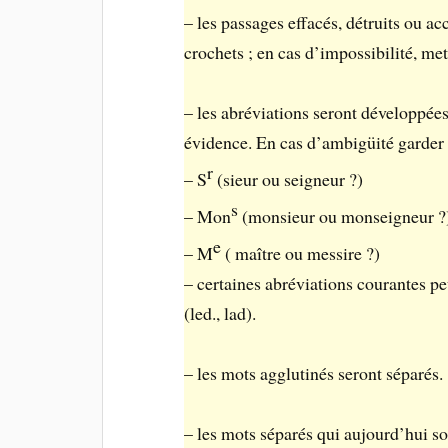
– les passages effacés, détruits ou ac
crochets ; en cas d’impossibilité, me
– les abréviations seront développées.
évidence. En cas d’ambigüité garder 
r
– S
(sieur ou seigneur ?)
s
– Mon
(monsieur ou monseigneur ?
e
– M
( maître ou messire ?)
– certaines abréviations courantes p
(led., lad).
– les mots agglutinés seront séparés.
– les mots séparés qui aujourd’hui so