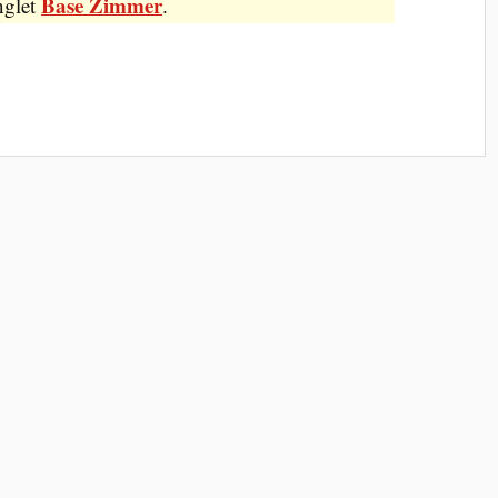
Base Zimmer
nglet
.