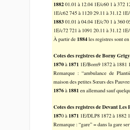
1882
01.01 à 12.04 1E/c60 1 à 372 1
1E/c62 745 à 1120 29.11 à 31.12 1E
1883
01.01 à 04.04 1E/c70 1 à 360 0
1E/c72 721 à 1091 20.11 à 31.12 1E
1884
À partir de
les registres sont e
Cotes des registres de Borny Grigy
1870
1871
à
1E/Born9 1872 à 1881 
Remarque : “ambulance de Planti
maison des petites Sœurs des Pauvre
1876
1881
à
en allemand sauf quelqu
Cotes des registres de Devant Les P
187
1871
0 à
1E/DLP8 1872 à 1882 
Remarque : “gare” = dans la gare ser