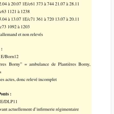
2.04 à 20.07 1E/c61 373 à 744 21.07 à 28.11
/c63 1121 à 1238
5.04 à 13.07 1E/c71 361 à 720 13.07 à 20.11
/c73 1092 à 1203
n allemand et non relevés
 :
1E/Born12
ères Borny” = ambulance de Plantières Borny,
s
es actes, donc relevé incomplet
onts :
1E/DLP11
vant actuellement d’infirmerie régimentaire