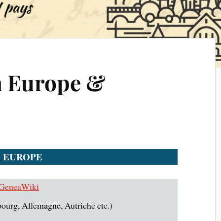
n Europe &
EUROPE
– GeneaWiki
urg, Allemagne, Autriche etc.)