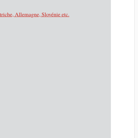
riche, Allemagne, Slovéni
e
etc.